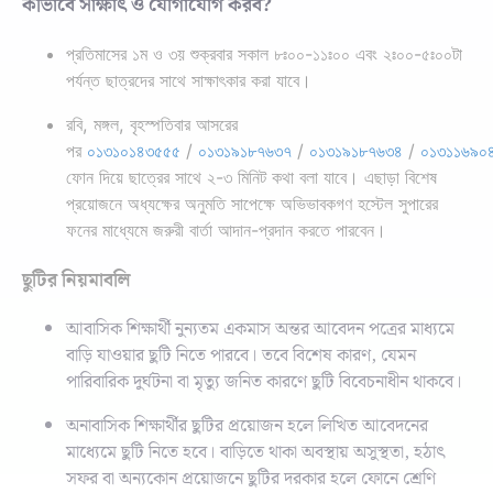
কীভাবে সাক্ষাৎ ও যোগাযোগ করব?
প্রতিমাসের ১ম ও ৩য় শুক্রবার সকাল ৮ঃ০০-১১ঃ০০ এবং ২ঃ০০-৫ঃ০০টা
পর্যন্ত ছাত্রদের সাথে সাক্ষাৎকার করা যাবে।
রবি, মঙ্গল, বৃহস্পতিবার আসরের
পর
০১৩১০১৪৩৫৫৫
/
০১৩১৯১৮৭৬৩৭
/
০১৩১৯১৮৭৬৩৪
/
০১৩১১৬৯০
ফোন দিয়ে ছাত্রের সাথে ২-৩ মিনিট কথা বলা যাবে। এছাড়া বিশেষ
প্রয়োজনে অধ্যক্ষের অনুমতি সাপেক্ষে অভিভাবকগণ হস্টেল সুপারের
ফনের মাধ্যেমে জরুরী বার্তা আদান-প্রদান করতে পারবেন।
ছুটির নিয়মাবলি
আবাসিক শিক্ষার্থী নুন্যতম একমাস অন্তর আবেদন পত্রের মাধ্যমে
বাড়ি যাওয়ার ছুটি নিতে পারবে। তবে বিশেষ কারণ, যেমন
পারিবারিক দুর্ঘটনা বা মৃত্যু জনিত কারণে ছুটি বিবেচনাধীন থাকবে।
অনাবাসিক শিক্ষার্থীর ছুটির প্রয়োজন হলে লিখিত আবেদনের
মাধ্যেমে ছুটি নিতে হবে। বাড়িতে থাকা অবস্থায় অসুস্থতা, হঠাৎ
সফর বা অন্যকোন প্রয়োজনে ছুটির দরকার হলে ফোনে শ্রেণি