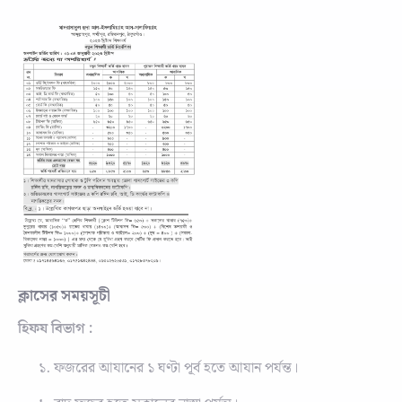
ক্লাসের সময়সূচী
হিফয বিভাগ :
ফজরের আযানের ১ ঘণ্টা পূর্ব হতে আযান পর্যন্ত।