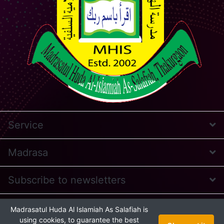
Service
Madrasa
Subscribe to newsletters
* Feel free to contact us
Madrasatul Huda Al Islamiah As Salafiah is
Online Presence Managed
by AIT © 2026
using cookies, to guarantee the best