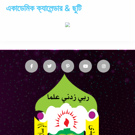
একাডেমিক ক্যালেন্ডার & ছুটি