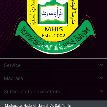
Service
Madrasa
Subscribe to newsletters
* Feel free to contact us
Madrasatul Huda Al Islamiah As Salafiah is