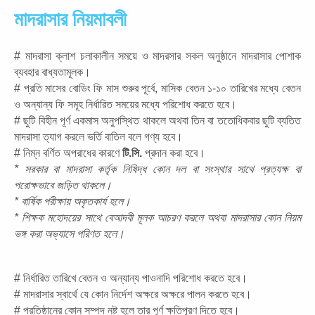
মাদরাসার নিয়মাবলী
# মাদরাসা ক্লাশ চলাকালীন সময়ে ও মাদরসার সকল অনুষ্ঠানে মাদরাসার পোশাক 
ব্যবহার বাধ্যতামূলক। 
# প্রতি মাসের বোডিং ফি মাস শুরুর পূর্বে, মাসিক বেতন ১-১০ তারিখের মধ্যে বেতন 
ও অন্যান্য ফি সমূহ নির্ধারিত সময়ের মধ্যে পরিশোধ করতে হবে।
# ছুটি বিহীন পূর্ণ একমাস অনুপস্থিত থাকলে অথবা তিন বা ততোধিকবার ছুটি ব্যতিত 
মাদরাসা ত্যাগ করলে ভর্তি বাতিল বলে গণ্য হবে। 
# নিম্ন বর্ণিত অপরাধের কারণে 
টি.সি.
 প্রদান করা হবে।  
* সরকার বা মাদরাসা কর্তৃক নিষিদ্ধ কোন দল বা সংস্থার সাথে প্রত্যক্ষ বা 
পরোক্ষভাবে জড়িত থাকলে। 
* বার্ষিক পরীক্ষায় অকৃতকার্য হলে। 
* শিক্ষক মহোদয়ের সাথে বেআদবী মূলক আচরণ করলে অথবা মাদরাসার কোন নিয়ম 
ভঙ্গ করা অভ্যাসে পরিণত হলে। 
# নির্ধারিত তারিখে বেতন ও অন্যান্য পাওনাদি পরিশোধ করতে হবে। 
# মাদরাসার স্বার্থে যে কোন নির্দেশ অক্ষরে অক্ষরে পালন করতে হবে। 
# প্রতিষ্ঠানের কোন সম্পদ নষ্ট হলে তার পূর্ণ ক্ষতিপূরণ দিতে হবে। 