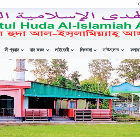
ফী প্রদান
দান করুন
লাইব্রেরী
জিজ্ঞাসা
ডাউনলোড
ফলাফ