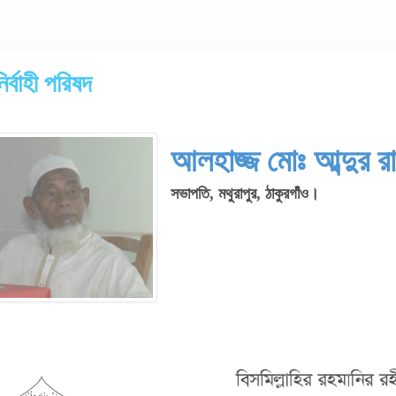
নির্বাহী পরিষদ
আলহাজ্জ মোঃ আব্দুর রা
সভাপতি, মথুরাপুর, ঠাকুরগাঁও।