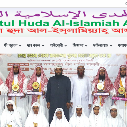
ফী প্রদান
দান করুন
লাইব্রেরী
জিজ্ঞাসা
ডাউনলোড
ফলাফ