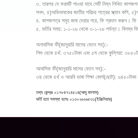
৩. তারপর যে ফরমটি পাওয়া যাবে সেটি নিম্ন লিখিত কাগজপত্র 
সনদ, ৪)অভিভাবকের জাতীয় পরিচয় পত্রের স্ক্যান কপি,
৪. কাগজপত্র সমূহ জমা দেয়ার পরে, ফি প্রদান করুন। ফি প
৫. ভর্তির সময়: ১-১-২৬ থেকে ৩-১-২৬ পর্যন্ত। বিলম্
অনাবাসিক ফী(জানুয়ারি মাসের বেতন সহ):-
শিশু থেকে ৪র্থ: ৩৭৫০টাকা এবং ৫ম থেকে কুল্লিয়া: ৩৮৫০
আবাসিক ফী(জানুয়ারি মাসের বেতন সহ):-
৩য় থেকে ৪র্থ ও আরবি ভাষা শিক্ষা কোর্স(ছোট): ৬৪৫০টাকা
তথ্য কেন্দ্রঃ ০১৭৮৪৭১৪৫১৪(আবু কালাম)
ভর্তি হতে সমস্যা হলেঃ ০১৩০২৬২৬৫৩১(ইঞ্জিনিয়ার)