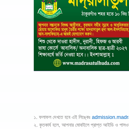
১. ফলাফল দেখতে হবে এই লিঙ্কেঃ
admission.madr
২. কৃতকার্য হলে, আপনার মোবাইলে প্রাপ্ত আইডি ও পাসওয়া