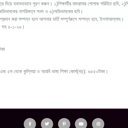
দিয়ে যথাযথভাবে পূরণ করুন। ১)শিক্ষার্থীর মাদরাসার পোশাক পরিহিত ছবি, ২)শিক্ষার্
 ৫)অভিভাবকের নাগরিকত্ব সনদ ও ৬)অভিভাবকের ছবি।
্রদান করা সম্পন্ন হলে আপনার ভর্তি সম্পূর্ণরুপে সম্পন্ন হবে, ইনশাআল্লাহ।
ব ফি সহ ৫-১-২৬।
টাকা
 এবং ৫ম থেকে কুল্লিয়া ও আরবি ভাষা শিক্ষা কোর্স(বড়): ৬৫৫০টাকা।